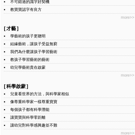
不可錯過的識字好契機
教寶寶認字有良方
more>>
[
才藝
]
學藝術的孩子更聰明
結緣藝術，讓孩子受益無窮
我們為什麼讓孩子學習藝術
教孩子學習藝術的藝術
幼兒學藝術貴在啟蒙
more>>
[
科學啟蒙
]
兒童看世界的方法，與科學家相似
像尊重科學家一樣尊重寶寶
每個孩子都有科學潛能
讓寶寶與科學零距離
讓幼兒對科學感興趣並不難
more>>