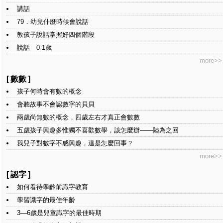
講話
79．幼兒什麼時候會說話
教孩子說話掌握好四個階段
說話 0-1歲
more>>
[
數數
]
孩子何時會有數的概念
會聽故事不會認數字的貝貝
兩歲尚無數的概念，四歲左右才真正會數數
五歲孩子興趣多惟獨不喜歡數學，該怎麼辦——陸為之回
我兒子對數字不感興趣，這是怎麼回事？
more>>
[
認字
]
如何看待學齡前識字教育
學習識字的最佳年齡
3—6歲是兒童識字的最佳時期