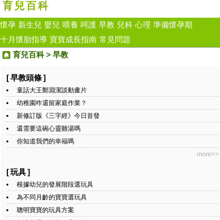
育兒百科
懷孕
新生兒
嬰兒
喂養
呵護
早教
兒科
心理
準備懷孕期
十月懷胎指導
寶寶成長指南
常見問題
育兒百科
>
早教
[
早教頭條
]
童話大王鄭淵潔談動畫片
幼稚園咋還留家庭作業？
新修訂版《三字經》今日首發
還需要這碗心靈雞湯嗎
你知道我們的幸福嗎
more>>
[
玩具
]
根據幼兒的發展階段選玩具
為不同月齡的寶寶選玩具
聰明寶寶的玩具方案