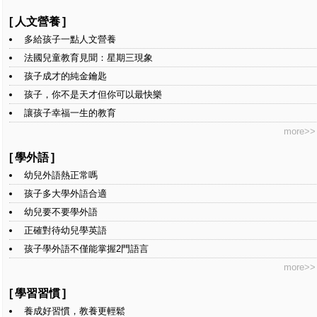
[
人文營養
]
多給孩子一點人文營養
法國兒童教育見聞：星期三現象
孩子成才的純金鑰匙
孩子，你不是天才但你可以最快樂
讓孩子幸福一生的教育
more>>
[
學外語
]
幼兒外語熱正常嗎
孩子多大學外語合適
幼兒要不要學外語
正確對待幼兒學英語
孩子學外語不僅能掌握2門語言
more>>
[
學習習慣
]
養成好習慣，教養更輕鬆