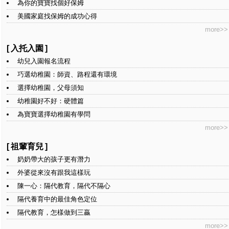
為你的寶寶找個好保姆
美國家庭找保姆的成功心得
more>>
[
入托入園
]
幼兒入園報名流程
巧選幼稚園：師資、路程還有環境
選擇幼稚園，父母須知
幼稚園好不好：硬體篇
為寶寶選擇幼稚園有學問
more>>
[
祖輩育兒
]
奶奶帶大的孩子更有潛力
外婆從來沒有跟我這樣玩
陳一心：隔代教育，隔代不隔心
隔代養育中的最佳角色定位
隔代教育，怎樣做到三贏
more>>