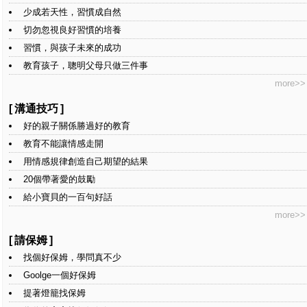
少成若天性，習慣成自然
切勿忽視良好習慣的培養
習慣，與孩子未來的成功
教育孩子，聰明父母只做三件事
more>>
[
溝通技巧
]
好的親子關係勝過好的教育
教育不能讓情感走開
用情感規律創造自己期望的結果
20個帶著愛的鼓勵
給小寶貝的一百句好話
more>>
[
請保姆
]
找個好保姆，學問真不少
Goolge一個好保姆
提著燈籠找保姆