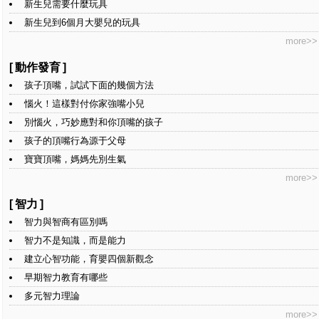
新生兒需要什麼玩具
新生兒到6個月大嬰兒的玩具
more>>
[
動作發育
]
孩子頂嘴，試試下面的幾個方法
惱火！這樣對付你家強嘴小兒
別惱火，巧妙應對和你頂嘴的孩子
孩子的頂嘴行為源于父母
寶寶頂嘴，媽媽先別生氣
more>>
[
智力
]
智力與智商有區別嗎
智力不是知識，而是能力
建立心智功能，育嬰四個新觀念
早期智力教育有哪些
多元智力理論
more>>