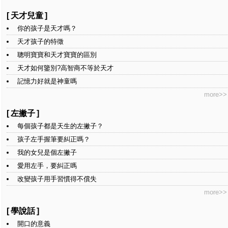
[
天才兒童
]
你的孩子是天才嗎？
天才孩子的特徵
聰明寶寶和天才寶寶的區別
天才如何鑒別?高智商不等於天才
記憶力好就是神童嗎
more>>
[
左撇子
]
每個孩子都是天生的左撇子？
孩子左手握筆要糾正嗎？
我的女兒是個左撇子
愛用左手，要糾正嗎
改變孩子用手習慣得不償失
more>>
[
學說話
]
開口的意義