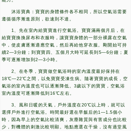
能力。
沐浴寶典：寶寶的身體條件各不相同，所以空氣浴需要
遵循循序漸進原則，欲速則不達。
1、先在室內給寶寶進行空氣浴。寶寶滿兩個月后，在
給寶寶換換尿布和衣服時，讓寶寶身體的一部分裸露在空氣
中，使皮膚逐漸適應空氣，然后再給他穿衣服。剛開始可持
續2—3分鐘；到寶寶四、五個月大時可延長到5—6分鐘；夏
季可逐漸增加到2—3小時。
2、在冬季，寶寶做空氣浴時的室內溫度最好保持在
18℃—22℃之間，以免寶寶受凍生病。隨著寶寶的成長，空
氣浴的室內溫度也可以逐漸降低。3歲以下的寶寶，空氣浴
室內溫度可逐漸降低到16℃左右。
3、風和日暖的天氣，戶外溫度在20℃以上時，就可以
選擇戶外進行空氣浴。時間最好選在早飯后的1—1.5個小
時，因為早上的空氣比較清爽，灰塵雜質與有害成分也比較
少，對機體的刺激比較明顯。地點應選在干燥，沒有過堂風