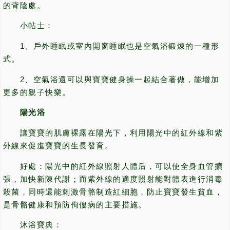
的背陰處。
小帖士：
1、戶外睡眠或室內開窗睡眠也是空氣浴鍛煉的一種形
式。
2、空氣浴還可以與寶寶健身操一起結合著做，能增加
更多的親子快樂。
陽光浴
讓寶寶的肌膚裸露在陽光下，利用陽光中的紅外線和紫
外線來促進寶寶的生長發育。
好處：陽光中的紅外線照射人體后，可以使全身血管擴
張，加快新陳代謝；而紫外線的適度照射能對體表進行消毒
殺菌，同時還能刺激骨骼制造紅細胞，防止寶寶發生貧血，
是骨骼健康和預防佝僂病的主要措施。
沐浴寶典：