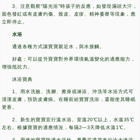
3、注意觀察“陽光浴”時孩子的反應，如發現滿頭大汗，
面色發紅或有皮膚灼傷、脫皮、皮疹、精神萎靡等現象，應
立即停止。
水浴
通過各種方式讓寶寶親近水，與水接觸。
好處：可以提升寶寶對外界環境氣溫變化的適應能力，
增強抵抗力。
沐浴寶典
1、用水洗臉、洗腳、擦身或淋浴、沖洗等水浴方式可
清潔皮膚，預防皮膚病。在睡前給寶寶洗浴，還能使其睡眠
更香。
2、新生的寶寶宜行溫水浴。室溫20℃以上，水溫35℃
左右。根據寶寶的適應情況，每隔2—3天降低水溫1℃。
3、周歲的寶寶除溫水浴外，夏季可適當進行冷水淋浴