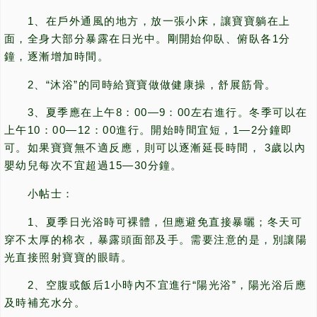
1、在戶外通風的地方，放一張小床，讓寶寶躺在上
面，全身大部分暴露在日光中。剛開始仰臥、俯臥各1分
鐘，逐漸增加時間。
2、“沐浴”的同時給寶寶做做健康操，舒展筋骨。
3、夏季應在上午8：00—9：00左右進行。冬季可以在
上午10：00—12：00進行。開始時間宜短，1—2分鐘即
可。如果寶寶無不適反應，則可以逐漸延長時間， 3歲以內
嬰幼兒每次不宜超過15—30分鐘。
小帖士：
1、夏季日光浴時可裸體，但應避免直接暴曬；冬天可
穿不太厚的棉衣，暴露頭面部及手。需要注意的是，別讓陽
光直接照射寶寶的眼睛。
2、空腹或飯后1小時內不宜進行“陽光浴”，陽光浴后應
及時補充水分。