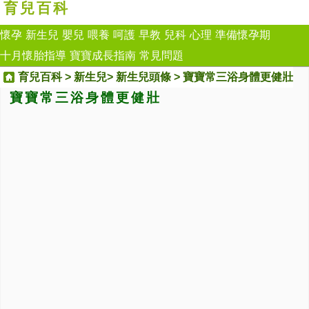
育兒百科
懷孕
新生兒
嬰兒
喂養
呵護
早教
兒科
心理
準備懷孕期
十月懷胎指導
寶寶成長指南
常見問題
育兒百科
>
新生兒
>
新生兒頭條
> 寶寶常三浴身體更健壯
寶寶常三浴身體更健壯