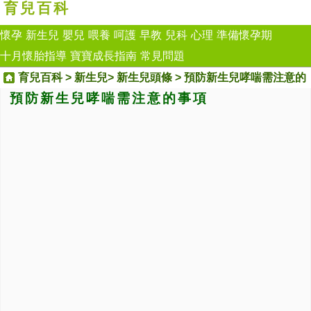
育兒百科
懷孕
新生兒
嬰兒
喂養
呵護
早教
兒科
心理
準備懷孕期
十月懷胎指導
寶寶成長指南
常見問題
育兒百科
>
新生兒
>
新生兒頭條
> 預防新生兒哮喘需注意的
預防新生兒哮喘需注意的事項
事項