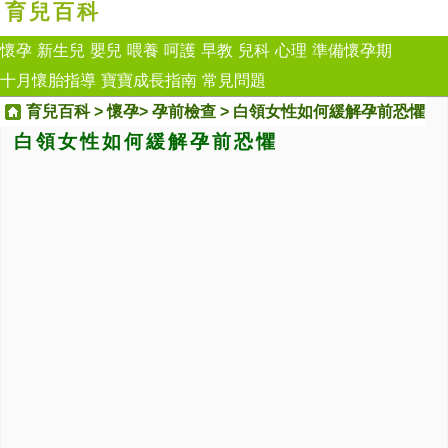
育兒百科
懷孕
新生兒
嬰兒
喂養
呵護
早教
兒科
心理
準備懷孕期
十月懷胎指導
寶寶成長指南
常見問題
育兒百科
>
懷孕
>
孕前檢查
> 白領女性如何緩解孕前恐懼
白領女性如何緩解孕前恐懼