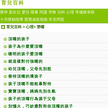
育兒百科
懷孕
新生兒
嬰兒
喂養
呵護
早教
兒科
心理
準備懷孕期
十月懷胎指導
寶寶成長指南
常見問題
育兒百科
>
心理
>
犟嘴
頂嘴的孩子
孩子為什麼愛頂嘴
聰明的孩子愛頂嘴
就這樣對付強嘴的
幼兒頂嘴，父母先別怒
善待頂嘴的壞孩子
孩子頂嘴不能粗暴對待
寶寶頂嘴，媽媽先別生氣
孩子的頂嘴行為源于父母
別惱火，巧妙應對和你頂嘴的孩子